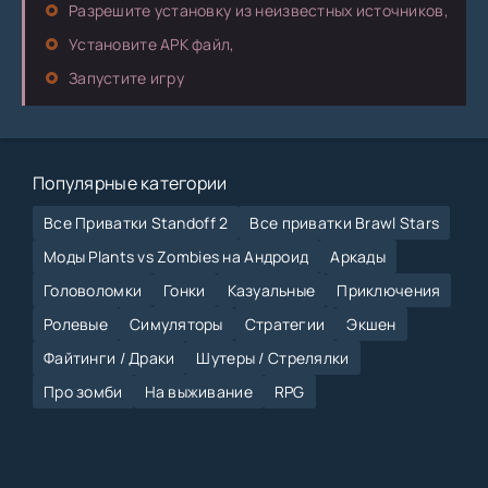
Разрешите установку из неизвестных источников,
Установите APK файл,
Запустите игру
Популярные категории
Все Приватки Standoff 2
Все приватки Brawl Stars
Моды Plants vs Zombies на Андроид
Аркады
Головоломки
Гонки
Казуальные
Приключения
Ролевые
Симуляторы
Стратегии
Экшен
Файтинги / Драки
Шутеры / Стрелялки
Про зомби
На выживание
RPG