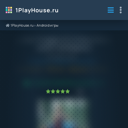
1PlayHouse.ru
1PlayHouse.ru
»
Android игры
Lumber Chopper 47.0.0 Мод (Много
денег) на Андроид
Категория / Жанр:
Android игры
/
Казуальные
/
Симуляторы
Android 6.0+
47.0.0
Обновлено:
15.07.25
ПРОВЕРЕНО VIRUSTOTAL! БЕЗ ВИРУСОВ
1
2
3
4
5
1