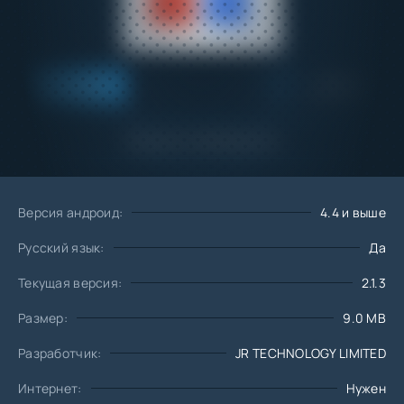
Добавить
Скачать
в избранное
Запросить обновление
Версия андроид:
4.4 и выше
Русский язык:
Да
Текущая версия:
2.1.3
Размер:
9.0 MB
Разработчик:
JR TECHNOLOGY LIMITED
Интернет:
Нужен