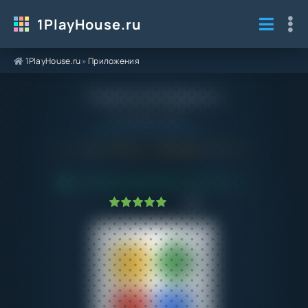
1PlayHouse.ru
1PlayHouse.ru
»
Приложения
Gspace на Андроид
Категория / Жанр:
Приложения
/
Инструменты
4.4 и выше
2.1.3
Обновлено:
18.05.23
ПРОВЕРЕНО VIRUSTOTAL! БЕЗ ВИРУСОВ
1
2
3
4
5
4