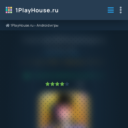
1PlayHouse.ru
1PlayHouse.ru
»
Android игры
Robux Loto 3D Pro на Андроид
Категория / Жанр:
Android игры
/
Аркады
5.0 и выше
0.8
Обновлено:
18.05.23
ПРОВЕРЕНО VIRUSTOTAL! БЕЗ ВИРУСОВ
1
2
3
4
5
4