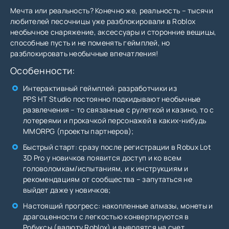
Мечта или реальность? Конечно же, реальность – тысячи
любителей песочницы уже разблокировали в Roblox
необычное снаряжение, аксессуары и сторонние вещицы,
способные пусть и не поменять геймплей, но
разблокировать необычные впечатления!
Особенности:
Интерактивный геймплей: разработчики из
PPS HT Studio постоянно подкидывают необычные
развлечения – то связанные с рулеткой и казино, то с
лотереями и прокачкой персонажей в каких-нибудь
MMORPG (проекты партнеров);
Быстрый старт: сразу после регистрации в Robux Lot
3D Pro у новичков появится доступ и ко всем
головоломкам/испытаниям, и к инструкциям и
рекомендациям от сообщества – запутаться не
выйдет даже у новичков;
Настоящий прогресс: накопленные алмазы, монеты и
драгоценности с легкостью конвертируются в
Робуксы (валюту Roblox) и выводятся на счет