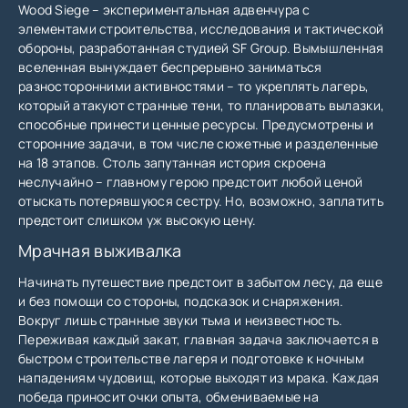
Wood Siege – экспериментальная адвенчура с
элементами строительства, исследования и тактической
обороны, разработанная студией SF Group. Вымышленная
вселенная вынуждает беспрерывно заниматься
разносторонними активностями – то укреплять лагерь,
который атакуют странные тени, то планировать вылазки,
способные принести ценные ресурсы. Предусмотрены и
сторонние задачи, в том числе сюжетные и разделенные
на 18 этапов. Столь запутанная история скроена
неслучайно – главному герою предстоит любой ценой
отыскать потерявшуюся сестру. Но, возможно, заплатить
предстоит слишком уж высокую цену.
Мрачная выживалка
Начинать путешествие предстоит в забытом лесу, да еще
и без помощи со стороны, подсказок и снаряжения.
Вокруг лишь странные звуки тьма и неизвестность.
Переживая каждый закат, главная задача заключается в
быстром строительстве лагеря и подготовке к ночным
нападениям чудовищ, которые выходят из мрака. Каждая
победа приносит очки опыта, обмениваемые на