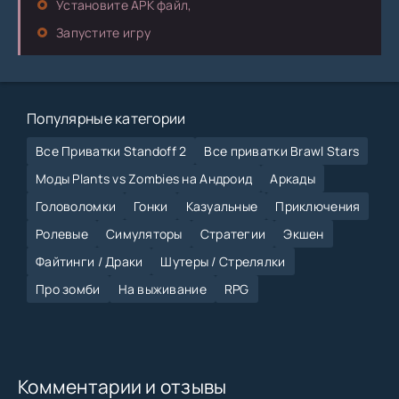
Установите APK файл,
Запустите игру
Популярные категории
Все Приватки Standoff 2
Все приватки Brawl Stars
Моды Plants vs Zombies на Андроид
Аркады
Головоломки
Гонки
Казуальные
Приключения
Ролевые
Симуляторы
Стратегии
Экшен
Файтинги / Драки
Шутеры / Стрелялки
Про зомби
На выживание
RPG
Комментарии и отзывы