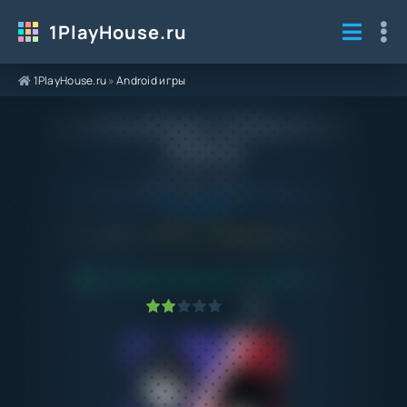
1PlayHouse.ru
1PlayHouse.ru
»
Android игры
Взлом Wood Siege 1.2.8 Мод Меню на
Андроид
Категория / Жанр:
Android игры
/
Стратегии
/
На выживание
/
Ролевые
/
Головоломки
Android 9.0+
1.2.8
Обновлено:
07.02.26
ПРОВЕРЕНО VIRUSTOTAL! БЕЗ ВИРУСОВ
1
2
3
4
5
1