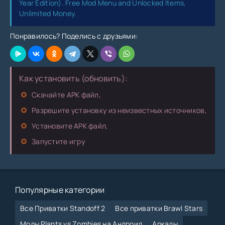
Year Edition). Free Mod Menu and Unlocked Items,
Unlimited Money.
Понравилось? Поделись с друзьями:
Как установить (обновить):
Скачайте APK файл,
Разрешите установку из неизвестных источников,
Установите APK файл,
Запустите игру
Популярные категории
Все Приватки Standoff 2
Все приватки Brawl Stars
Моды Plants vs Zombies на Андроид
Аркады