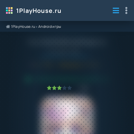
1PlayHouse.ru
1PlayHouse.ru
»
Android игры
Мод Gacha Kul на Андроид
Категория / Жанр:
Android игры
/
Казуальные
5.0
1.7
Обновлено:
17.01.24
ПРОВЕРЕНО VIRUSTOTAL! БЕЗ ВИРУСОВ
1
2
3
4
5
31