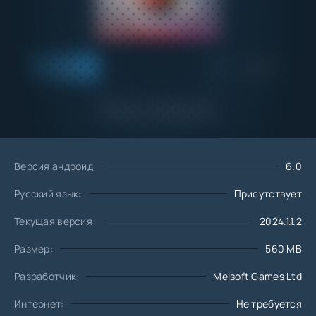
Добавить
Скачать
в избранное
Запросить обновление
Версия андроид:
6.0
Русский язык:
Присутствует
Текущая версия:
2024.1.1.2
Размер:
560 MB
Разработчик:
Melsoft Games Ltd
Интернет:
Не требуется