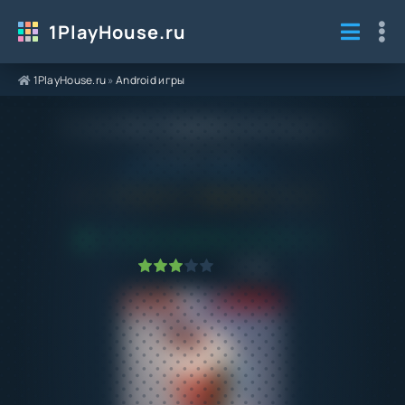
1PlayHouse.ru
1PlayHouse.ru
»
Android игры
Взлом Моя Кофейня на Андроид
Категория / Жанр:
Android игры
/
Головоломки
6.0
2024.1.1.2
Обновлено:
01.02.24
ПРОВЕРЕНО VIRUSTOTAL! БЕЗ ВИРУСОВ
1
2
3
4
5
129