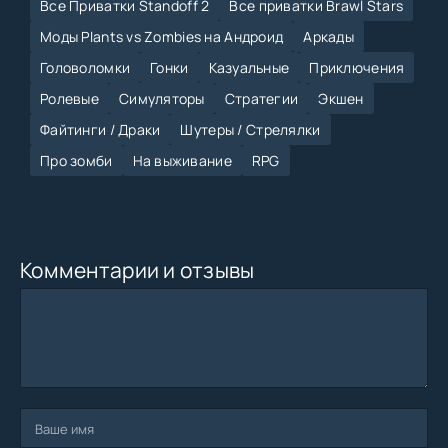
Все Приватки Standoff 2
Все приватки Brawl Stars
Моды Plants vs Zombies на Андроид
Аркады
Головоломки
Гонки
Казуальные
Приключения
Ролевые
Симуляторы
Стратегии
Экшен
Файтинги / Драки
Шутеры / Стрелялки
Про зомби
На выживание
RPG
Комментарии и отзывы