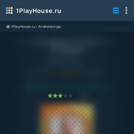
1PlayHouse.ru
1PlayHouse.ru
»
Android игры
Взлом Toilet Agents 1.4.0 Много Чипов
на Андроид
Категория / Жанр:
Android игры
/
Аркады
5.1
1.4.0
Обновлено:
01.06.24
ПРОВЕРЕНО VIRUSTOTAL! БЕЗ ВИРУСОВ
1
2
3
4
5
7