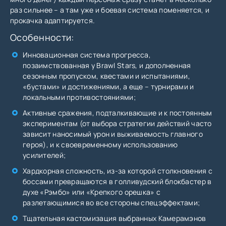
раз сильнее – а там уже и боевая система поменяется, и
прокачка адаптируется.
Особенности:
Инновационная система прогресса,
позаимствованная у Brawl Stars, и дополненная
сезонным пропуском, квестами и испытаниями,
«бустами» и достижениями, а еще – турнирами и
локальными противостояниями;
Активные сражения, подталкивающие и к постоянным
экспериментам (от выбора стратегии действий часто
зависит наносимый урон и выживаемость главного
героя), и к своевременному использованию
усилителей;
Хардкорная сложность, из-за которой столкновения с
боссами превращаются в голливудский блокбастер в
духе «Рэмбо» или «Крепкого орешка» с
разлетающимися во все стороны спецэффектами;
Тщательная кастомизация выбранных Камерамэнов