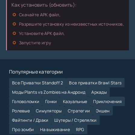
Как установить (обновить):
Скачайте APK файл,
Разрешите установку из неизвестных источников,
Установите APK файл,
Запустите игру
Популярные категории
Все Приватки Standoff 2
Все приватки Brawl Stars
Моды Plants vs Zombies на Андроид
Аркады
Головоломки
Гонки
Казуальные
Приключения
Ролевые
Симуляторы
Стратегии
Экшен
Файтинги / Драки
Шутеры / Стрелялки
Про зомби
На выживание
RPG