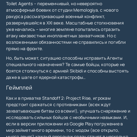
Toilet Agents – переменчивый, но невероятно
атмосферный боевик от студии Memologiya, с нового
ракурса рассматривающий военный конфликт,
развернувшейся в XXI веке. Масштабные столкновения
уже начались – многие земляне попытались отразить
атаку неизвестных инопланетных захватчиков. Но с
возложенными обязанностями не справились и погибли
прямо на фронте.
Но, быть может, ситуацию способны исправить Агенты
специального назначения? Те самые бойцы, которые не
боятся столкнуться с армией Skibidi и способны выстоять
даже в шаге от ядерной катастрофы…
Геймплей
Как и в приватке Standoff 2: Project Rise, игрокам
предстоит сражаться с противниками (всех ждут
захватывающие битвы со всеми!), улучшать снаряжение и
исследовать сильных бойцов с необычными навыками. И,
если в версии приложении из Google Play погружение в
мир займет много времени, то с модом (все открыто,
много денег) каждый персонаж сразу станет в несколько