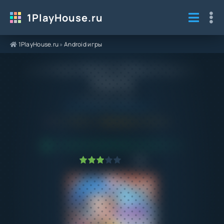
1PlayHouse.ru
1PlayHouse.ru
»
Android игры
Взлом Avatar World 1.91 Все Открыто на
Андроид
Категория / Жанр:
Android игры
/
Приключения
5.0
1.91
Обновлено:
07.06.24
ПРОВЕРЕНО VIRUSTOTAL! БЕЗ ВИРУСОВ
1
2
3
4
5
2