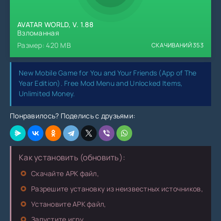
AVATAR WORLD, V. 1.88
Взломанная
Размер: 420 MB
СКАЧИВАНИЙ
353
New Mobile Game for You and Your Friends (App of The
Year Edition). Free Mod Menu and Unlocked Items,
Unlimited Money.
Понравилось? Поделись с друзьями:
Как установить (обновить):
Скачайте APK файл,
Разрешите установку из неизвестных источников,
Установите APK файл,
Запустите игру