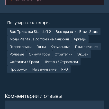
Популярные категории
Все Приватки Standoff 2
Все приватки Brawl Stars
Моды Plants vs Zombies на Андроид
Аркады
Головоломки
Гонки
Казуальные
Приключения
Ролевые
Симуляторы
Стратегии
Экшен
Файтинги / Драки
Шутеры / Стрелялки
Про зомби
На выживание
RPG
Комментарии и отзывы