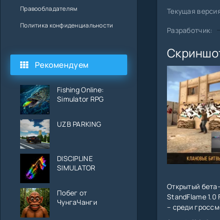
Правообладателям
Текущая версия
Политика конфиденциальности
Разработчик:
Скриншо
Рекомендуем
Fishing Online:
Simulator RPG
UZB PARKING
DISCIPLINE
SIMULATOR
Открытый бета
Побег от
StandFlame 1.0
ЧунгаЧанги
– среди гросс