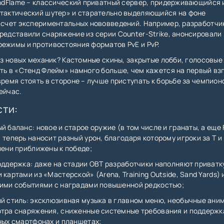
andFlame – классический приватный сервер, придерживающийся 
«тактический шутер» и старательно выделяющийся на фоне
 счет экспериментальных нововведений. Например, разработчи
редставили снаряжение из серии Counter-Strike, анонсировали
ежимы и противостояния форматов PvE и PvP.
без новых механик? Кастомные скины, закрытые лобби, голосовые
ть в «Стенд Флейм» намного больше, чем кажется на первый взг
время стоять в стороне – лучше приступать к борьбе за чемпион
ейчас.
ти:
 баланс: новое и старое оружие (в том числе и гранаты, а еще
теперь наносит разный урон, благодаря которому игроки за Т и 
пени приближены к победе;
оддержка: даже на стадии OBT разработчики наполняют приватк
картами из «Мастерской» (Arena, Training Outside, Sand Yards) 
ими событиями с наградами повышенной редкостью;
й стиль: эксклюзивная музыка в главном меню, необычные ани
тра снаряжения, сниженные системные требования и поддержка
ных смартфонах и планшетах;