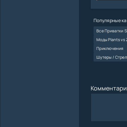
Популярные ка
Все Приватки S
Моды Plants vs
Приключения
Шутеры / Стре
Комментари