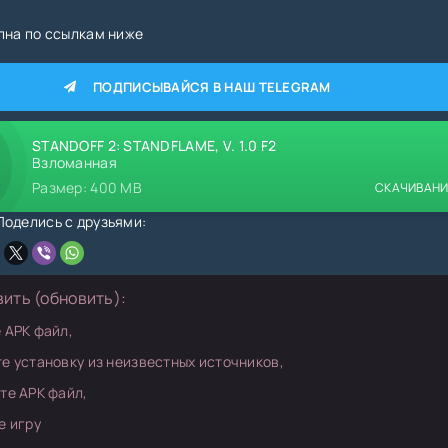
пна по ссылкам ниже
ПОДПИСЫВАЙСЯ В НАШ TELEGRAM
STANDOFF 2: STANDFLAME, V. 1.0 F2
Взломанная
Размер: 400 MB
СКАЧИВАН
оделись с друзьями:
вить (обновить):
 APK файл,
е установку из неизвестных источников,
те APK файл,
е игру