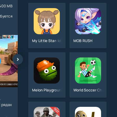
400 MB
ебуется
My Little Star: Idol Maker
MOB RUSH
Melon Playground 26.2.1
World Soccer Champs
ю
х рядах