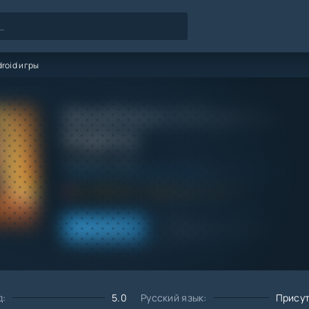
roid игры
StandFlame 1.0 F2 для Stando
Андроид
Категория / Жанр:
Android игры
/
Все Приватки Standoff 2
/
Шутеры / Стрелялк
5.0
1.0 F2
Обновлено:
22.07.24
Скачать
Запросить обновление
д:
5.0
Русский язык:
Присут