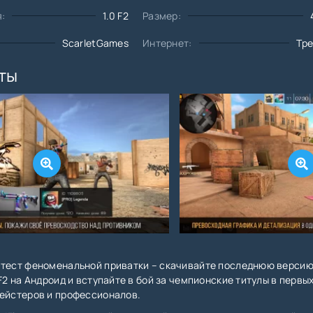
:
1.0 F2
Размер:
ScarletGames
Интернет:
Тр
ты
-тест феноменальной приватки – скачивайте последнюю верси
 F2 на Андроид и вступайте в бой за чемпионские титулы в первы
мейстеров и профессионалов.