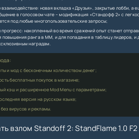
 взаимодействие: новая вкладка «Друзья», закрытые лобби, а е
общение в голосовом чате – модификация «Стандофф 2» с легко
ется под любые многопользовательские запросы;
 прогресс: накопленный во время сражений опыт станет отпра
я повышения ранга в MM, и для попадания в таблицу лидеров, и 
эксклюзивным наградам.
ода:
иты и мод с бесконечным количеством денег;
сть бесплатных покупок в магазине;
ый кэш и расширенное Mod Menu с параметрами;
оследняя версия на русском языке;
 без вирусов и рекламы.
ть взлом Standoff 2: StandFlame 1.0 F2