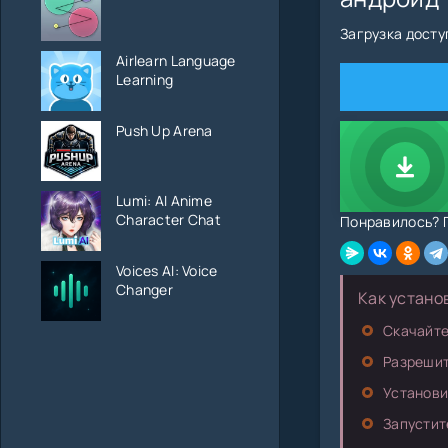
Загрузка досту
Airlearn Language
Learning
Push Up Arena
Lumi: AI Anime
Character Chat
Понравилось? П
Voices AI: Voice
Changer
Как устано
Скачайте
Разрешит
Установи
Запустит