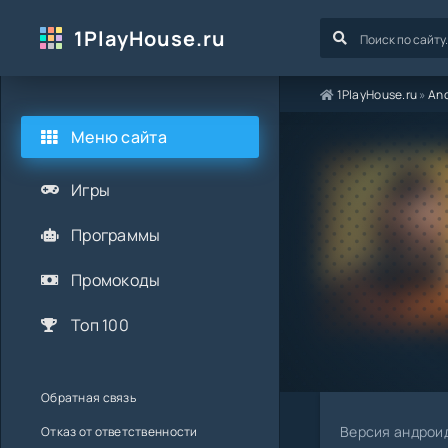
1PlayHouse.ru
1PlayHouse.ru
»
And
Меню сайта
Игры
Программы
Промокоды
Топ 100
Обратная связь
Версия андрои
Отказ от ответственности