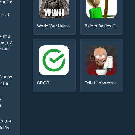
идей и
ки из
World War Heroes Test
Baldi's Basics Classic
 чаты –
ляд. А
ские
 Famas,
СБОЛ
Toilet Laboratory
КТ в
у
и
мации
 144