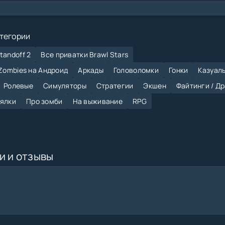
тегории
tandoff 2
Все приватки Brawl Stars
 Zombies на Андроид
Аркады
Головоломки
Гонки
Казуал
Ролевые
Симуляторы
Стратегии
Экшен
Файтинги / Д
лялки
Про зомби
На выживание
RPG
и и отзывы