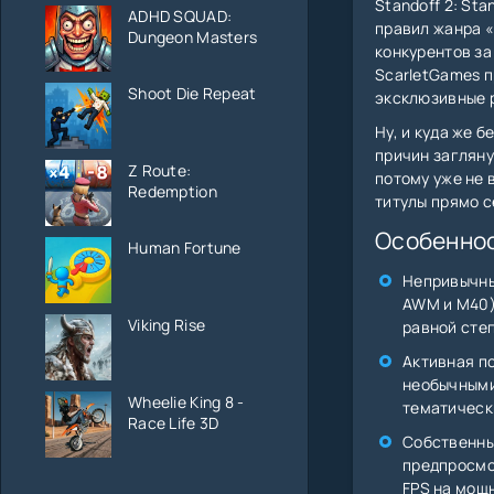
Standoff 2: St
ADHD SQUAD:
правил жанра 
Dungeon Masters
конкурентов за
ScarletGames п
Shoot Die Repeat
эксклюзивные р
Ну, и куда же 
причин загляну
Z Route:
потому уже не 
Redemption
титулы прямо с
Особеннос
Human Fortune
Непривычный
AWM и M40) 
Viking Rise
равной сте
Активная п
необычными 
Wheelie King 8 -
тематическ
Race Life 3D
Собственны
предпросмо
FPS на мощ