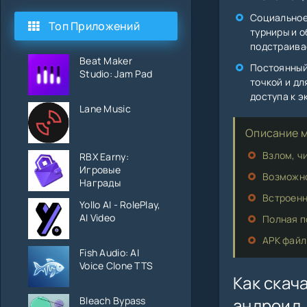
Социальное
Топ Приложений
турниры и 
подстраива
Beat Maker
Постоянный
Studio: Jam Pad
точкой и дл
доступа к 
Lane Music
Описание м
Взлом, ч
RBX Earny:
Игровые
Возможно
Награды
Встроенн
Yollo AI - RolePlay,
AI Video
Полная п
APK файл
Fish Audio: AI
Voice Clone TTS
Как скача
Bleach Bypass
андроид