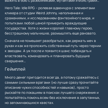
выжить в бою с разбойниками, мутантами и монстрами…
Hero Tale: Idle RPG – ролевая адвенчура с элементами
кликера от студии Weird Johnny, наполненная и
сражениями, и исследованием фэнтезийного мира, и
попытками любой ценой примерить враждующие
государства. Хотя о жизни королей главному герою,
бесстрашному мальчишке, размышлять еще рановато.
Сначала не помешает разобраться, как держать меч в
руках и как же проложить собственный путь через тернии
к звездам. А уж после и появится шанс побеждать и
властвовать, командовать и планировать будущие
свершения…
Геймплей
Много денег пригодится всегда, а потому сражайтесь с
самыми сильными врагами (но лучше сразу прочитайте
описание чужих способностей и навыков), просто
рыскайте по локациям в поисках лучшего снаряжения и
попытайтесь помочь всем без исключения в запутанных,
но запоминающихся квестах.