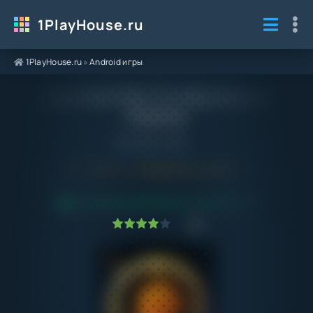
1PlayHouse.ru
1PlayHouse.ru
»
Android игры
Взлом Hale Tale 1.3.4 Мод Меню на
Андроид
Категория / Жанр:
Android игры
/
RPG
5.1
1.3.4
Обновлено:
29.08.24
ПРОВЕРЕНО VIRUSTOTAL! БЕЗ ВИРУСОВ
1
2
3
4
5
1