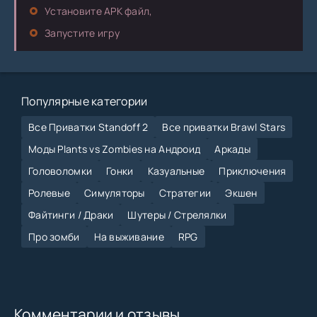
Установите APK файл,
Запустите игру
Популярные категории
Все Приватки Standoff 2
Все приватки Brawl Stars
Моды Plants vs Zombies на Андроид
Аркады
Головоломки
Гонки
Казуальные
Приключения
Ролевые
Симуляторы
Стратегии
Экшен
Файтинги / Драки
Шутеры / Стрелялки
Про зомби
На выживание
RPG
Комментарии и отзывы