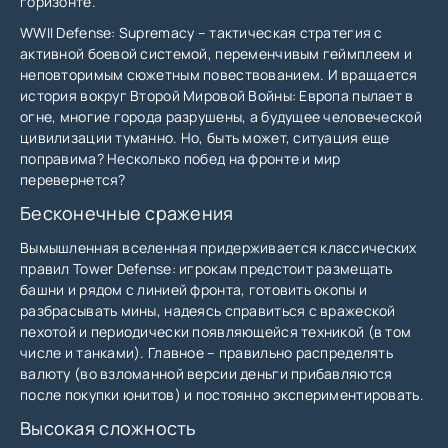
горизонте.
WWII Defense: Supremacy – тактическая стратегия с
активной боевой системой, переменчивым геймплеем и
неповторимым сюжетным повествованием. И вращается
история вокруг Второй Мировой Войны: Европа пылает в
огне, многие города разрушены, а будущее человеческой
цивилизации туманно. Но, быть может, ситуация еще
поправима? Несколько побед на фронте и мир
перевернется?
Бесконечные сражения
Вымышленная вселенная придерживается классических
правил Tower Defense: игрокам предстоит размещать
башни и рядом с линией фронта, готовить окопы и
разбрасывать мины, надеясь справиться с вражеской
пехотой и периодически появляющейся техникой (в том
числе и танками). Главное – правильно распределять
валюту (во взломанной версии деньги прибавляются
после покупки юнитов) и постоянно экспериментировать.
Высокая сложность