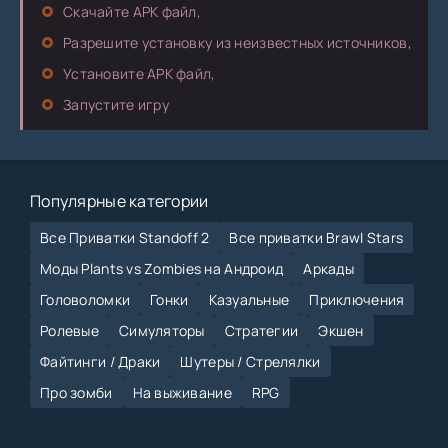
Скачайте APK файл,
Разрешите установку из неизвестных источников,
Установите APK файл,
Запустите игру
Популярные категории
Все Приватки Standoff 2
Все приватки Brawl Stars
Моды Plants vs Zombies на Андроид
Аркады
Головоломки
Гонки
Казуальные
Приключения
Ролевые
Симуляторы
Стратегии
Экшен
Файтинги / Драки
Шутеры / Стрелялки
Про зомби
На выживание
RPG