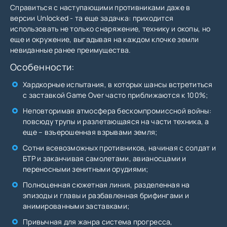
Справиться с наступающими противниками даже в
версии Unlocked - та еще задачка: приходится
использовать не только снаряжение, технику и окопы, но
еще и окружение, выгадывая на каждом клочке земли
невиданные ранее преимущества.
Особенности:
Хардкорные испытания, в которых шансы встретиться
с заставкой Game Over часто приближаются к 100%;
Неповторимая атмосфера бескомпромиссной войны:
повсюду трупы и разлетающаяся на части техника, а
еще – взъерошенная взрывами земля;
Сотни всевозможных противников, начиная с солдат и
БТР и заканчивая самолетами, авианосцами и
переносными зенитными орудиями;
Полноценная сюжетная линия, разделенная на
эпизоды и главы и разбавленная брифингами и
анимированными заставками;
Привычная для жанра система прогресса,