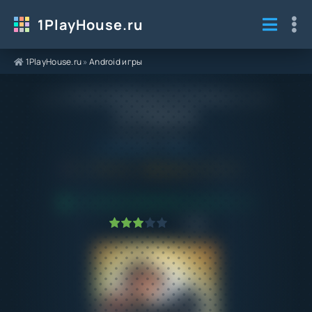
1PlayHouse.ru
1PlayHouse.ru
»
Android игры
Взлом WWII Defense 0.9.2 Много Денег
на Андроид
Категория / Жанр:
Android игры
/
Стратегии
8.0
0.9.2
Обновлено:
04.09.24
ПРОВЕРЕНО VIRUSTOTAL! БЕЗ ВИРУСОВ
1
2
3
4
5
10