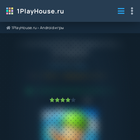
1PlayHouse.ru
1PlayHouse.ru
»
Android игры
Stumble Guys 0.67 Последняя Версия
на Андроид
Категория / Жанр:
Android игры
/
Аркады
5.0
0.67
Обновлено:
14.03.24
ПРОВЕРЕНО VIRUSTOTAL! БЕЗ ВИРУСОВ
1
2
3
4
5
2