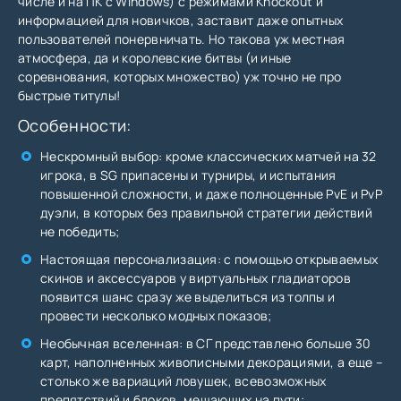
числе и на ПК с Windows) с режимами Knockout и
информацией для новичков, заставит даже опытных
пользователей понервничать. Но такова уж местная
атмосфера, да и королевские битвы (и иные
соревнования, которых множество) уж точно не про
быстрые титулы!
Особенности:
Нескромный выбор: кроме классических матчей на 32
игрока, в SG припасены и турниры, и испытания
повышенной сложности, и даже полноценные PvE и PvP
дуэли, в которых без правильной стратегии действий
не победить;
Настоящая персонализация: с помощью открываемых
скинов и аксессуаров у виртуальных гладиаторов
появится шанс сразу же выделиться из толпы и
провести несколько модных показов;
Необычная вселенная: в СГ представлено больше 30
карт, наполненных живописными декорациями, а еще –
столько же вариаций ловушек, всевозможных
препятствий и блоков, мешающих на пути;