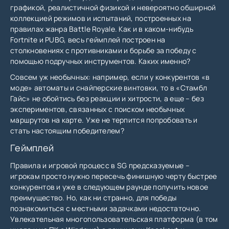
графикой, реалистичной физикой и невероятно обширной
коллекцией режимов и испытаний, построенных на
правилах жанра Battle Royale. Как и в каком-нибудь
Fortnite и PUBG, весь геймплей построен на
столкновениях с противниками и борьбе за победу с
помощью подручных инструментов. Каких именно?
Совсем уж необычных: например, если у конкурентов «в
моде» автоматы и снайперские винтовки, то в «Стамбл
Гайс» не обойтись без реакции и хитрости, а еще – без
экспериментов, связанных с поиском необычных
маршрутов на карте. Уже не терпится попробовать и
стать настоящим победителем?
Геймплей
Правила и игровой процесс в SG предсказуемые –
игрокам просто нужно пересечь финишную черту быстрее
конкурентов и уже в следующем раунде получить новое
преимущество. Но, как ни странно, для победы
познакомиться с местными задачками недостаточно.
Увлекательная многопользовательская платформа (в том