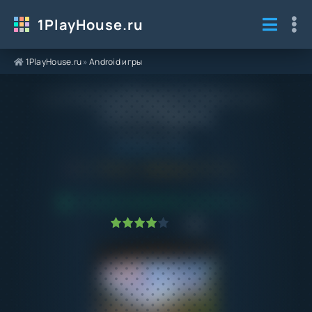
1PlayHouse.ru
1PlayHouse.ru
»
Android игры
Взлом Русский Водила 3 Много Денег
2.92 на Андроид
Категория / Жанр:
Android игры
/
Гонки
5.0
2.92
Обновлено:
31.12.25
ПРОВЕРЕНО VIRUSTOTAL! БЕЗ ВИРУСОВ
1
2
3
4
5
5