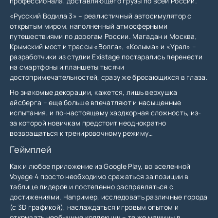
профессионала, доставляющего грузы по всей России.
«Русский Водила 3» – реалистичный автосимулятор с
открытым миром, наполненный атмосферными
путешествиями по дорогам России. Магадан и Москва,
Крымский мост и трассы «Волга», «Колыма» и «Урал» –
разработчики из студии Existage постарались перенести
на смартфоны и планшеты тысячи
достопримечательностей, сразу же бросающихся в глаза.
Но знакомые декорации, кажется, лишь верхушка
айсберга – еще больше впечатляют и насыщенные
испытания, и по-настоящему хардкорная сложность, из-
за которой новичкам предстоит неоднократно
возвращаться к тренировочному режиму…
Геймплей
Как и любое приложение из Google Play, во вселенной
Voyage 4 просто необходимо сражаться за позиции в
таблице лидеров и постепенно расправляться с
достижениями. Например, исследовать различные города
(с 3D графикой), наслаждаться игровым опытом и
открывать необычные коллекции – те же машины в